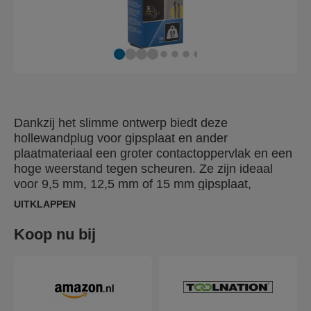
Dankzij het slimme ontwerp biedt deze
hollewandplug voor gipsplaat en ander
plaatmateriaal een groter contactoppervlak en een
hoge weerstand tegen scheuren. Ze zijn ideaal
voor 9,5 mm, 12,5 mm of 15 mm gipsplaat,
spaanplaat en gipsvezelplaat, evenals kunststof-,
UITKLAPPEN
metaal- en houtplaten met een dikte tussen 6-21
mm. Onze hollewandpluggen worden geleverd met
Koop nu bij
een boor en schroefbit in de juiste maat, zodat je
een perfect resultaat behaalt. Gebruik de Rapid
XP20 of XP30 montagetang voor een snelle en
moeiteloze bevestiging.