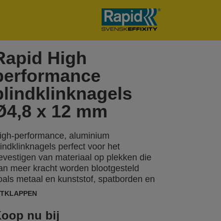
Rapid High
performance
blindklinknagels
Ø4,8 x 12 mm
igh-performance, aluminium
lindklinknagels perfect voor het
evestigen van materiaal op plekken die
an meer kracht worden blootgesteld
oals metaal en kunststof, spatborden en
etalen platen. Grootverpakking met 300
ITKLAPPEN
lindklinknagels.
oop nu bij