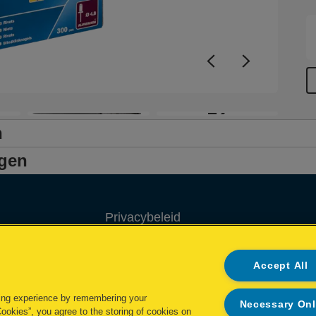
+2
n
ngen
Privacybeleid
Cookie policy
Accept All
Inzage in mijn gegevens
ing experience by remembering your
Necessary On
Conformiteitsverklaringen
Cookies”, you agree to the storing of cookies on