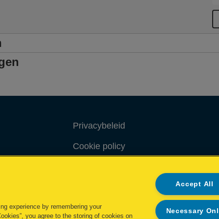
n
ngen
Privacybeleid
Cookie policy
Inzage in mijn gegevens
Accept All
Conformiteitsverklaringen
ing experience by remembering your
Necessary On
Cookies”, you agree to the storing of cookies on