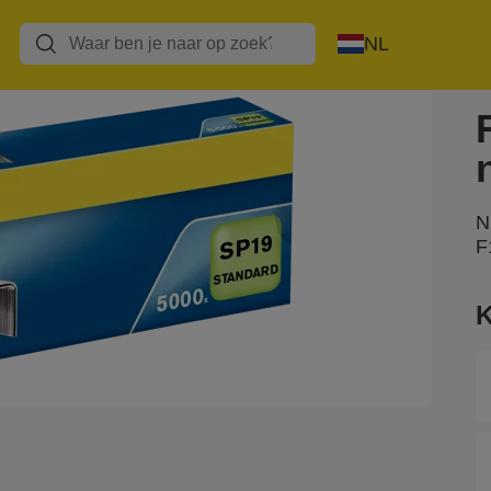
NL
N
F
K