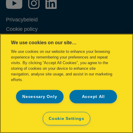
Privacybeleid
Cookie policy
Inzage in mijn gegevens
We use cookies on our site…
Conformiteitsverklaringen
We use cookies on our website to enhance your browsing
Juridische kennisgeving
experience by remembering your preferences and repeat
visits. By clicking “Accept All Cookies”, you agree to the
Garantievoorwaarden
storing of cookies on your device to enhance site
navigation, analyse site usage, and assist in our marketing
Colofon
efforts.
Site Map
Necessary Only
Accept All
©2026 ACCO Brands
Cookie Settings