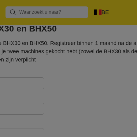
s
Lijmpistolen/Lijm
Blindklinknagels
Heteluchtpistolen
BE
HX30 en BHX50
op je BHX30 en BHX50. Registreer binnen 1 maand na d
s je twee machines gekocht hebt (zowel de BHX30 als d
n zijn verplicht