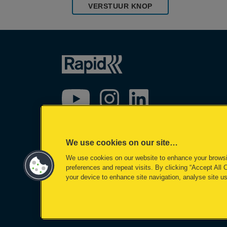
VERSTUUR KNOP
We use cookies on our site…
We use cookies on our website to enhance your brows
preferences and repeat visits. By clicking “Accept All 
your device to enhance site navigation, analyse site us
©2026 ACCO Brands