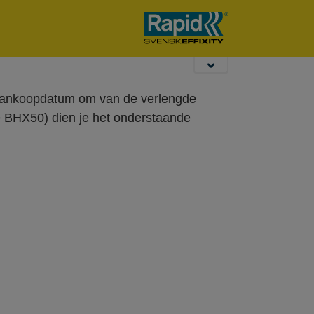
Opbindtangen
Desktop Nieten &
Hollewandplugg
Perforeren
e aankoopdatum om van de verlengde
e BHX50) dien je het onderstaande