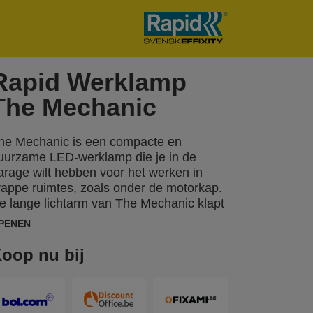
Rapid Werklamp
The Mechanic
he Mechanic is een compacte en
uurzame LED-werklamp die je in de
arage wilt hebben voor het werken in
rappe ruimtes, zoals onder de motorkap.
e lange lichtarm van The Mechanic klapt
it om veelzijdige werkverlichting te
PENEN
ieden van zowel de bovenkant als de
ijkant, met een helderheid van 500 lumen
oop nu bij
an de zijkant en een extra instelling van
50 lumen voor klussen die een zachtere
erlichting vereisen. Aan de bovenkant
evindt zich een 50-lumen spotlamp die