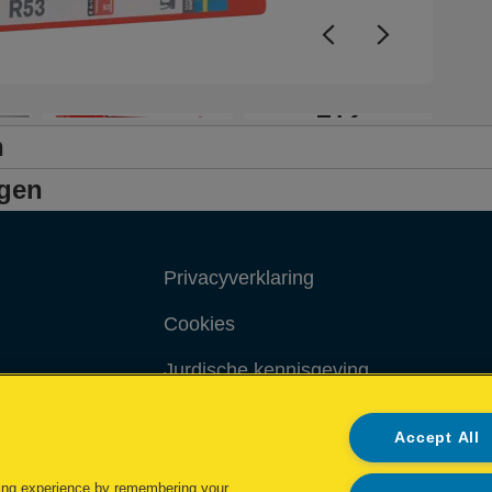
5
+12
n
ngen
Privacyverklaring
Cookies
Jurdische kennisgeving
Imprint
Accept All
ing experience by remembering your