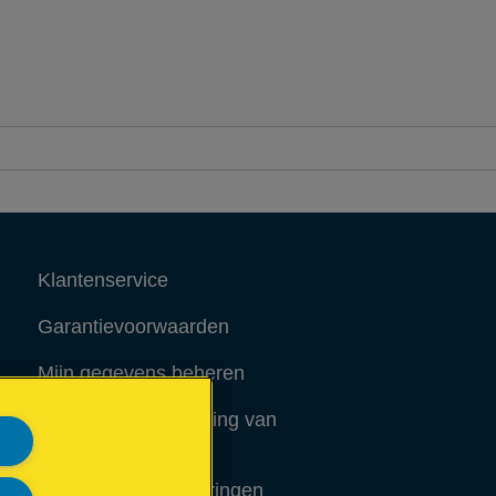
3/6 mm.
Klantenservice
Garantievoorwaarden
Mijn gegevens beheren
Richtlijnen bij recycling van
verpakkingen
Conformiteitsverklaringen