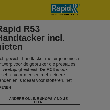
Rapid R53
Handtacker incl.
nieten
ichtgewicht handtacker met ergonomisch
ntwerp voor de gebruiker die prestaties
n veelzijdigheid eist. De R53 is ook
eschikt voor mensen met kleinere
anden en is ideaal voor stofferen, het
astzetten van dunne materialen, textiel,
PENEN
eer, papier en labels. De ergonomische
53 is in Zweden gemaakt van slagvast
ANDERE ONLINE SHOPS VIND JE
BS-kunststof met slijtonderdelen van
HIER
oogwaardig staal. Inclusief 1.080 nieten