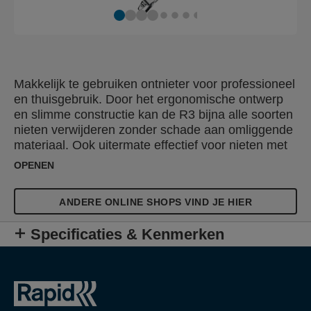
Makkelijk te gebruiken ontnieter voor professioneel
en thuisgebruik. Door het ergonomische ontwerp
en slimme constructie kan de R3 bijna alle soorten
nieten verwijderen zonder schade aan omliggende
materiaal. Ook uitermate effectief voor nieten met
een lange pootlengte en voor het werken op een
OPENEN
breed scala aan oppervlakken.
ANDERE ONLINE SHOPS VIND JE HIER
Specificaties & Kenmerken