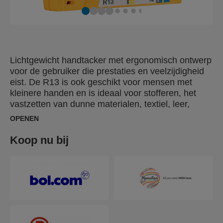
Lichtgewicht handtacker met ergonomisch ontwerp
voor de gebruiker die prestaties en veelzijdigheid
eist. De R13 is ook geschikt voor mensen met
kleinere handen en is ideaal voor stofferen, het
vastzetten van dunne materialen, textiel, leer,
papier en labels. De ergonomische R13 is in
OPENEN
Zweden gemaakt van slagvast ABS-kunststof met
slijtonderdelen van hoogwaardig staal.
Koop nu bij