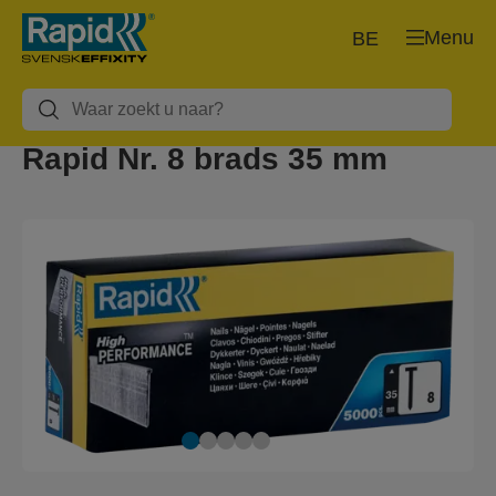
Menu
BE
Rapid Nr. 8 brads 35 mm