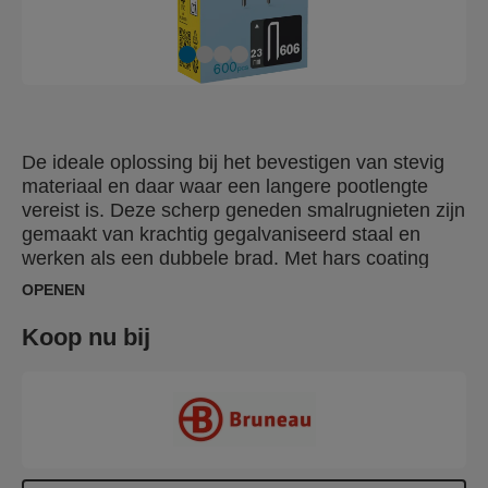
De ideale oplossing bij het bevestigen van stevig
materiaal en daar waar een langere pootlengte
vereist is. Deze scherp geneden smalrugnieten zijn
gemaakt van krachtig gegalvaniseerd staal en
werken als een dubbele brad. Met hars coating
voor extra weerstand tegen verwijdering en
OPENEN
maximale hechting in hout. Geschikt voor zware
bevestigingen, vloeren, houten lambrisering,
Koop nu bij
wandplaten en frames.