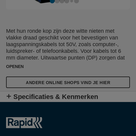
Met hun ronde kop zijn deze witte nieten met
vlakke draad geschikt voor het bevestigen van
laagspanningskabels tot 50V, zoals computer-,
luidspreker- of telefoonkabels. Voor kabels tot 6
mm diameter. Uitwaartse punten (DP) zorgen dat
de poten in tegengestelde richting in het te
OPENEN
bevestigen materiaal gaan voor een extra sterke
bevestiging.
ANDERE ONLINE SHOPS VIND JE HIER
Specificaties & Kenmerken