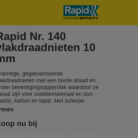
Rapid Nr. 140
vlakdraadnieten 10
mm
rachtige, gegalvaniseerde
lakdraadnieten met een brede draad en
roter bevestigingsoppervlak waardoor ze
deaal zijn voor isolatiemateriaal en dun
lastic, karton en tapijt. Met scherpe
unten voor optimale penetratie. Ook
PENEN
eschikbaar in RVS.
oop nu bij