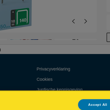
+3
n
Privacyverklaring
Cookies
Jurdische kennisgeving
Imprint
Accept All