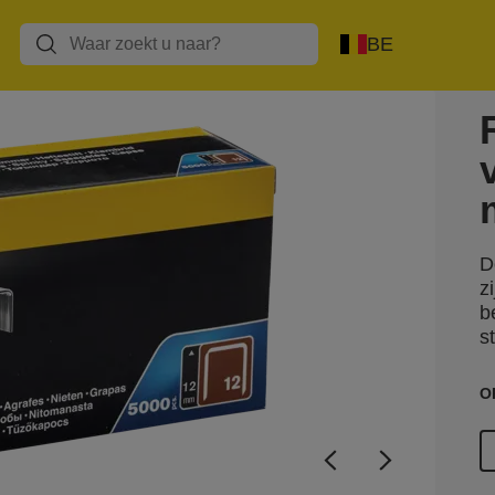
BE
D
z
b
s
O