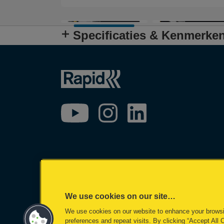
Specificaties & Kenmerke
We use cookies on our site…
We use cookies on our website to enhance your brows
©2026 ACCO Brands
preferences and repeat visits. By clicking “Accept All 