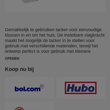
Gemakkelijk te gebruiken tacker voor eenvoudige
klussen in en om het huis. De instelbare slagkracht
maakt het mogelijk de tacker in te stellen voor
gebruik met verschillende materialen, terwijl het
ontwerp perfect is voor gebruik met kleinere
handen. Een goede oplossing voor het stofferen
OPENEN
van meubels en decoratief werk met verschillende
soorten doek of textiel.
Koop nu bij