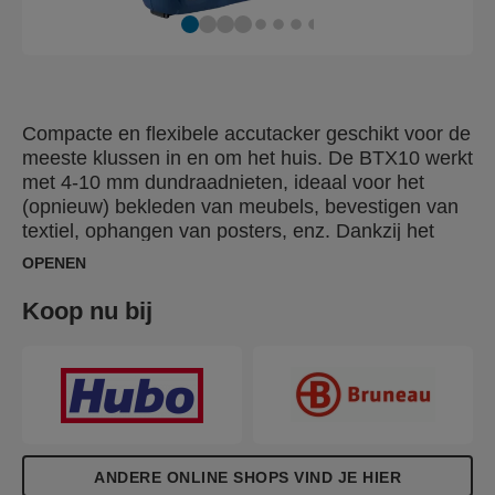
Compacte en flexibele accutacker geschikt voor de
meeste klussen in en om het huis. De BTX10 werkt
met 4-10 mm dundraadnieten, ideaal voor het
(opnieuw) bekleden van meubels, bevestigen van
textiel, ophangen van posters, enz. Dankzij het
revolutionaire Quick fire systeem™ worden de
OPENEN
nieten direct ingedreven op het moment dat je de
trekker overhaalt. De handgreep is zo ontwerpen
Koop nu bij
zodat de tacker met je wijsvinger kunt afvuren en
vanuit alle hoeken nauwkeurig kunt werken. De
vlakke, korte voorzijde maakt het gemakkelijk om
nieten dicht bij muren en in krappe hoeken te
bevestigen. De geïntegreerde lithium-ion accu
wordt opgeladen met een USB-kabel en maakt het
mogelijk tot 900 nieten per acculading te
ANDERE ONLINE SHOPS VIND JE HIER