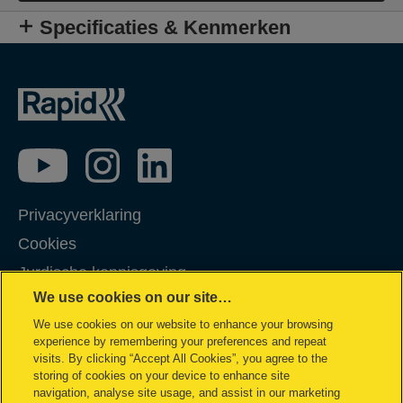
Specificaties & Kenmerken
Privacyverklaring
Cookies
Jurdische kennisgeving
We use cookies on our site…
Imprint
We use cookies on our website to enhance your browsing
Klantenservice
experience by remembering your preferences and repeat
Garantievoorwaarden
visits. By clicking “Accept All Cookies”, you agree to the
storing of cookies on your device to enhance site
Mijn gegevens beheren
navigation, analyse site usage, and assist in our marketing