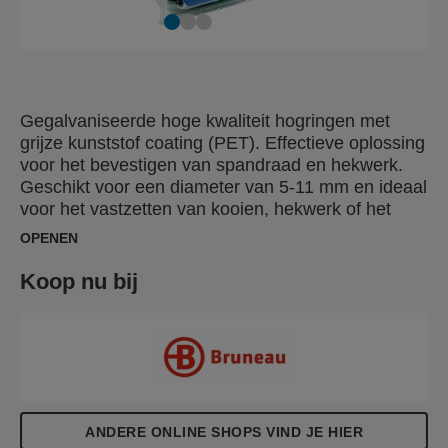
Gegalvaniseerde hoge kwaliteit hogringen met
grijze kunststof coating (PET). Effectieve oplossing
voor het bevestigen van spandraad en hekwerk.
Geschikt voor een diameter van 5-11 mm en ideaal
voor het vastzetten van kooien, hekwerk of het
beschermen van jonge planten. Ook beschikbaar
OPENEN
als puur gegalvaniseerd of met zwarte of groene
kunststof coating (PET), voor onopvallende
Koop nu bij
bevestiging op gekleurd hekwerk.
ANDERE ONLINE SHOPS VIND JE HIER