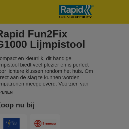
Rapid Fun2Fix
G1000 Lijmpistool
ompact en kleurrijk, dit handige
ijmpistool biedt veel plezier en is perfect
oor lichtere klussen rondom het huis. Om
irect aan de slag te kunnen worden
ijmpatronen meegeleverd. Voorzien van
ondstuk met siliconen bescherming.
PENEN
oop nu bij