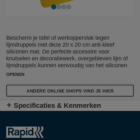
Bescherm je tafel of werkoppervlak tegen
lijmdruppels met deze 20 x 20 cm anti-kleef
siliconen mat. De perfecte accesoire voor
knutselen en decoratiewerk, overgebleven lijm of
lijmdruppels kunnen eenvoudig van het siliconen
oppervlak verwijderd worden nadat de lijm is
OPENEN
afgekoeld waarbij de mat zo goed als nieuw blijft.
De siliconen mat is ook perfect voor het maken van
ANDERE ONLINE SHOPS VIND JE HIER
decoraties met lijm doordat deze eenvoudig los te
halen zijn.
Specificaties & Kenmerken