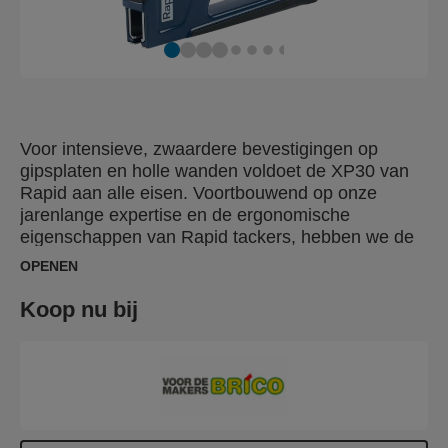
Voor intensieve, zwaardere bevestigingen op
gipsplaten en holle wanden voldoet de XP30 van
Rapid aan alle eisen. Voortbouwend op onze
jarenlange expertise en de ergonomische
eigenschappen van Rapid tackers, hebben we de
XP30 zo ontworpen dat deze vlak tegen de muur
OPENEN
zit, waardoor een stevige, stabiele basis ontstaat
waarop druk kan worden uitgeoefend en de plug
Koop nu bij
kan worden geplaatst. Dit zorgt ervoor dat de plug
correct wordt geplaatst. De stabiliteit wordt verder
verbeterd dankzij het antislip rubberen oppervlak
van de XP30, dat ook het risico op schade aan de
muur vermindert. De XP30 is ontworpen met het
oog op veelvuldig gebruik en heeft een sterke