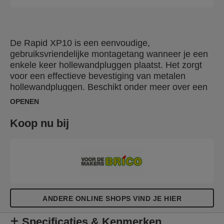
De Rapid XP10 is een eenvoudige,
gebruiksvriendelijke montagetang wanneer je een
enkele keer hollewandpluggen plaatst. Het zorgt
voor een effectieve bevestiging van metalen
hollewandpluggen. Beschikt onder meer over een
lange stalen arm waarmee de plug gemakkelijk
OPENEN
kan worden bevestigd. De XP10 is ideaal voor het
plaatsen van een hollewandplug met M4 of M5
Koop nu bij
schroef in 9,5 mm of 12,5 mm gipsplaat. Voor extra
gemak wordt de XP10 geleverd in een set met 20
hollewandpluggen, één schroefbit en twee boren in
de juiste diameter. Een complete oplossing
waarmee je snel en probleemloos iets kan
ophangen op holle wanden.
ANDERE ONLINE SHOPS VIND JE HIER
Specificaties & Kenmerken