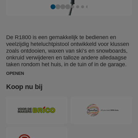
De R1800 is een gemakkelijk te bedienen en
veelzijdig heteluchtpistool ontwikkeld voor klussen
zoals ontdooien, waxen van ski’s en snowboards,
onkruid verwijderen en talloze andere alledaagse
taken rondom het huis, in de tuin of in de garage.
Met 1800 W vermogen, 2-staps
OPENEN
temperatuurinstelling (300°C en 550°C) en
instelbare luchtstroom, krijgt de R1800 de klus snel
Koop nu bij
en nauwkeurig gedaan. Met
handgreepbescherming voor veilig gebruik.
Geleverd in een handige beschermende opberg-
en transportkoffer met een snelstartgids die u helpt
het gereedschap correct te gebruiken inclusief 2
verfkrabbers en 2 mondstukken.