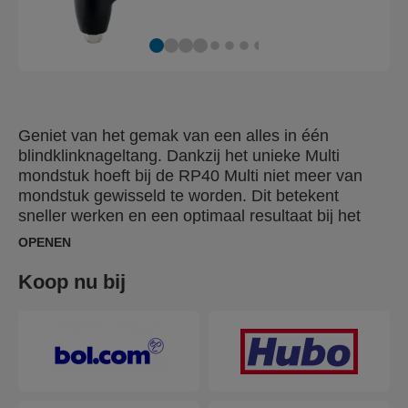
Geniet van het gemak van een alles in één
blindklinknageltang. Dankzij het unieke Multi
mondstuk hoeft bij de RP40 Multi niet meer van
mondstuk gewisseld te worden. Dit betekent
sneller werken en een optimaal resultaat bij het
bevestigen van allerlei soorten metaal. De RP40
OPENEN
Multi beschikt ook over een slimme schuifmaat
voor het meten van de diameter van de
Koop nu bij
blindklinknagels en materiaaldikte. Dit garandeert
altijd een perfecte verbinding. Verdere kenmerken
zijn een softgrip handgreep voor maximaal
comfort, geharde metalen delen voor langere
levensduur en een duurzame mat zwarte
afwerking.