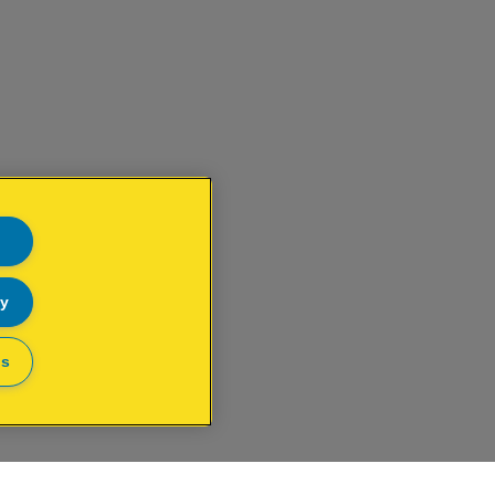
ly
gs