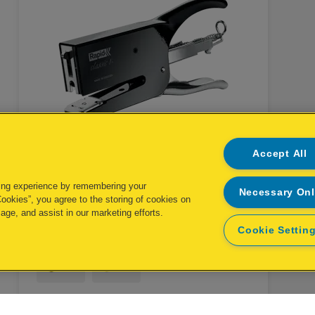
Accept All
ing experience by remembering your
Necessary On
g
Rapid Classic K1+ niettang
Cookies”, you agree to the storing of cookies on
age, and assist in our marketing efforts.
voor nr. 26 nietjes
Cookie Settin
BEKIJK PRODUCT