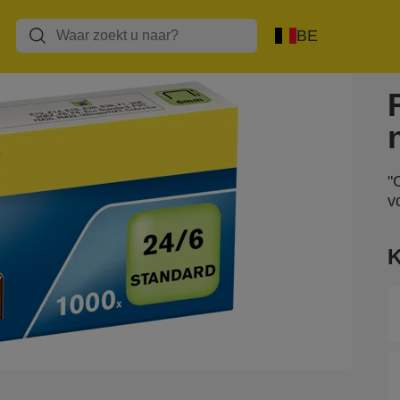
BE
"
v
K