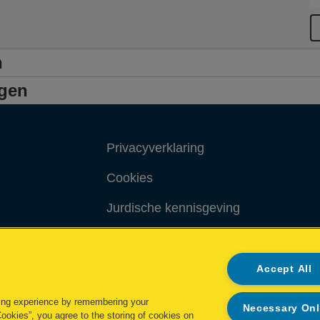
n
ngen
Privacyverklaring
Cookies
Jurdische kennisgeving
Imprint
Accept All
ing experience by remembering your
Necessary On
Cookies”, you agree to the storing of cookies on