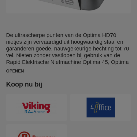
De ultrascherpe punten van de Optima HD70
nietjes zijn vervaardigd uit hoogwaardig staal en
garanderen goede, nauwgekeurige hechting tot 70
vel. Nieten zonder vastlopen bij gebruik van de
Rapid Elektrische Nietmachine Optima 45, Optima
70 en de Optima 60E. Verpakt per 2500 in een
OPENEN
aluminium blikje met deksel.
Koop nu bij