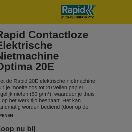
Rapid Contactloze
Elektrische
Nietmachine
Optima 20E
et de Rapid 20E elektrische nietmachine
un je moeiteloos tot 20 vellen papier
egelijk nieten (80 g/m²), waardoor je thuis
f op het werk tijd bespaart. Het kan
andmatig worden bediend (door op de
oorkant te drukken), of volledig
PENEN
utomatisch omdat de nietmachine
etecteert wanneer het papier is geplaatst.
oop nu bij