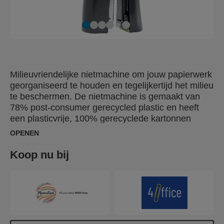
Milieuvriendelijke nietmachine om jouw papierwerk
georganiseerd te houden en tegelijkertijd het milieu
te beschermen. De nietmachine is gemaakt van
78% post-consumer gerecycled plastic en heeft
een plasticvrije, 100% gerecyclede kartonnen
verpakking met milieuvriendelijke bedrukking op
OPENEN
basis van soja. Hij beschikt ook over de
gepatenteerde SuperFlatClinch-technologie die de
Koop nu bij
papierstapel met 40% vermindert, zodat er meer
papier in jouw ordners en brievenbakken past. Met
zijn ruimtebesparende voetafdruk en capaciteit van
25 vel is deze 100% recyclebare nietmachine
ideaal voor al jouw dagelijkse nietwerkzaamheden.