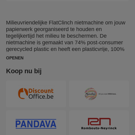
Milieuvriendelijke FlatClinch nietmachine om jouw
papierwerk georganiseerd te houden en
tegelijkertijd het milieu te beschermen. De
nietmachine is gemaakt van 74% post-consumer
gerecycled plastic en heeft een plasticvrije, 100%
gerecyclede kartonnen verpakking met
OPENEN
milieuvriendelijke bedrukking op basis van soja. Hij
beschikt ook over de gepatenteerde
Koop nu bij
SuperFlatClinch-technologie die de papierstapel
met 40% vermindert, zodat er meer papier in jouw
ordners en brievenbakken past. Deze 100%
recyclebare halfstrip nietmachine, ontworpen om
tot 25 vel papier te nieten, is ideaal voor al jouw
dagelijkse nietwerkzaamheden.