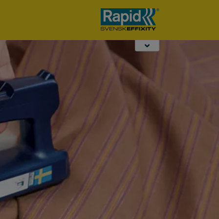
Opbindtangen
Desktop Nieten &
Hollewandplugg
Perforeren