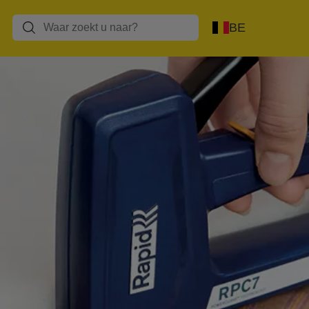
s
Lijmpistolen/Lijm
Blindklinknagels
Heteluchtpistolen
BE