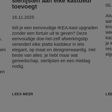
sierlijsten aan elke kastdeur
05
toevoegt
Als
16.11.2025
aan
kro
Wil je een eenvoudige IKEA-kast upgraden
wee
zonder een fortuin uit te geven? Deze
kad
,
eenvoudige doe-het-zelf afwerkingstip
je 
verandert elke platte kastdeur in iets
re
uim
elegant, op maat en designerwaardig. Het
eig
beste van alles: je hebt maar wat
gereedschap, sierlijsten en een middag
nodig.
 en
LEES MEER
LE