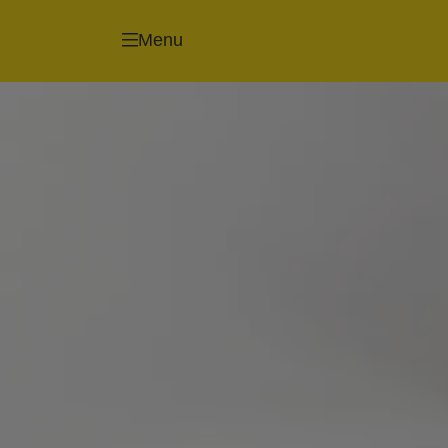
Tackers/Nieten
Nageltackers/Nagel
Menu