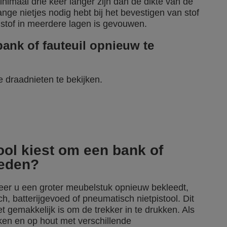
inimaal drie keer langer zijn dan de dikte van de
ange nietjes nodig hebt bij het bevestigen van stof
stof in meerdere lagen is gevouwen.
ank of fauteuil opnieuw te
e draadnieten te bekijken.
tool kiest om een bank of
leden?
eer u een groter meubelstuk opnieuw bekleedt,
ch, batterijgevoed of pneumatisch nietpistool. Dit
het gemakkelijk is om de trekker in te drukken. Als
ken en op hout met verschillende