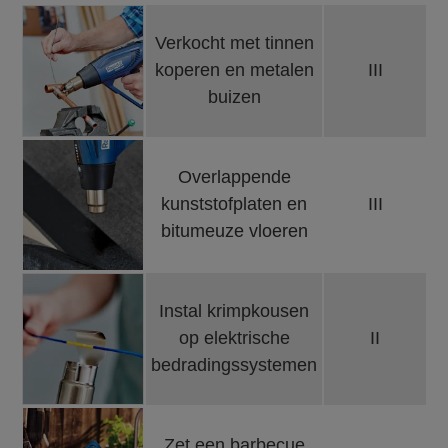
Verkocht met tinnen
koperen en metalen
III
buizen
Overlappende
kunststofplaten en
III
bitumeuze vloeren
Instal krimpkousen
op elektrische
II
bedradingssystemen
Zet een barbecue