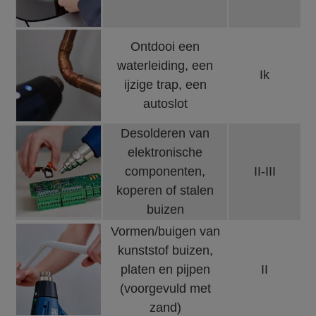
Ontdooi een
waterleiding, een
Ik
ijzige trap, een
autoslot
Desolderen van
elektronische
componenten,
II-III
koperen of stalen
buizen
Vormen/buigen van
kunststof buizen,
platen en pijpen
II
(voorgevuld met
zand)