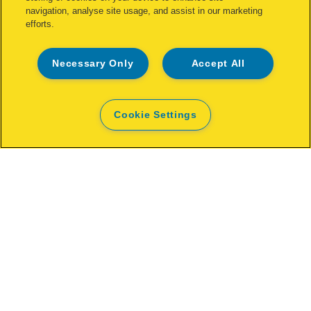
navigation, analyse site usage, and assist in our marketing
efforts.
Necessary Only
Accept All
Colophon
Cookie Settings
Privacy policy
Politique concernant les cookies
Demande de données complètes
Conditions de garantie
Déclarations de conformité
Avis juridique
Site Map
©2026 ACCO Brands, All rights reserved.