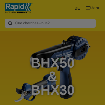
Menu
BE
BHX50
&
BHX30