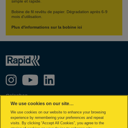
simple et rapide.
Bobine de fil revêtu de papier. Dégradation après 6-9
mois d'utilisation.
Plus d'informations sur la bobine ici
Colophon
We use cookies on our site…
Privacy policy
We use cookies on our website to enhance your browsing
Politique concernant les cookies
experience by remembering your preferences and repeat
Demande de données complètes
visits. By clicking “Accept All Cookies”, you agree to the