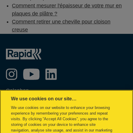
Comment mesurer l'épaisseur de votre mur en
plaques de plâtre ?
Comment retirer une cheville pour cloison
creuse
Colophon
We use cookies on our site…
Privacy policy
We use cookies on our website to enhance your browsing
Politique concernant les cookies
experience by remembering your preferences and repeat
Demande de données complètes
visits. By clicking “Accept All Cookies”, you agree to the
storing of cookies on your device to enhance site
Conditions de garantie
navigation, analyse site usage, and assist in our marketing