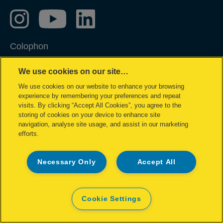
Colophon
Privacy policy
We use cookies on our site…
Politique concernant les cookies
We use cookies on our website to enhance your browsing
Demande de données complètes
experience by remembering your preferences and repeat
visits. By clicking “Accept All Cookies”, you agree to the
Conditions de garantie
storing of cookies on your device to enhance site
navigation, analyse site usage, and assist in our marketing
Déclarations de conformité
efforts.
Avis juridique
Site Map
Necessary Only
Accept All
©2026 ACCO Brands, All rights reserved.
Cookie Settings