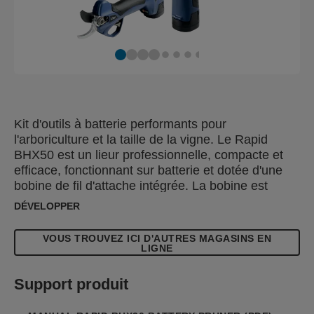
Kit d'outils à batterie performants pour
l'arboriculture et la taille de la vigne. Le Rapid
BHX50 est un lieur professionnelle, compacte et
efficace, fonctionnant sur batterie et dotée d'une
bobine de fil d'attache intégrée. La bobine est
directement reliée à l'appareil, ce qui garantit une
DÉVELOPPER
utilisation optimale et une totale liberté de
mouvement lors des travaux dans les vignobles ou
VOUS TROUVEZ ICI D'AUTRES MAGASINS EN
les vergers. Il fonctionne sur les branches jusqu'à
LIGNE
25 mm de diamètre. Le Rapid BHX30 est un
sécateur professionnelle, compacte et efficace
Support produit
fonctionnant sur batterie, avec un grand diamètre
de coupe allant jusqu'à 32 mm. Les deux appareils