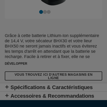
Grâce à cette batterie Lithium-Ion supplémentaire
de 14,4 V, votre sécateur BHX30 et votre lieur
BHX50 ne seront jamais inactifs et vous éviterez
les temps d'arrêt en attendant que la batterie se
recharge. Facile à retirer et à fixer, elle ne se
décharge pas automatiquement. Efficacité et
DÉVELOPPER
performance supplémentaires dans un seul et
même emballage.
VOUS TROUVEZ ICI D'AUTRES MAGASINS EN
LIGNE
Spécifications & Caractéristiques
Accessoires & Recommandations