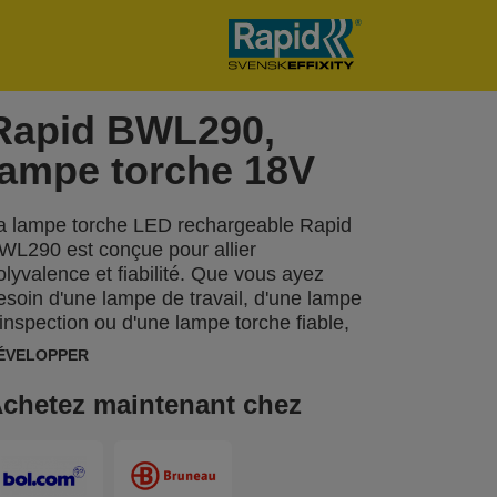
Rapid BWL290,
lampe torche 18V
a lampe torche LED rechargeable Rapid
WL290 est conçue pour allier
olyvalence et fiabilité. Que vous ayez
esoin d'une lampe de travail, d'une lampe
'inspection ou d'une lampe torche fiable,
lle est le compagnon idéal. Parfaite pour
ÉVELOPPER
ixer un tuyau sous l'évier, comme lampe
orche robuste pour votre bateau, votre
chetez maintenant chez
oiture ou votre grenier, la Rapid BWL290
'adapte facilement à vos besoins. D'une
imple rotation de la tête d'éclairage, vous
ouvez passer d'un faisceau large à un