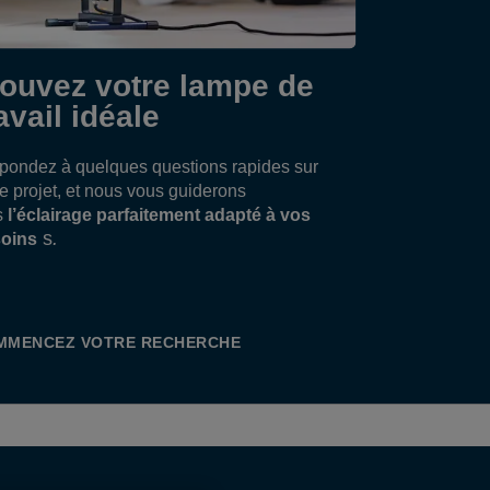
ardena, Husqvarna et Wagner. Nous
ecommandons la batterie Power For All
,5 Ah, offrant jusqu'à 14 heures
rouvez votre lampe de
'autonomie. Batterie et chargeur non
nclus, vendus séparément.
avail idéale
pondez à quelques questions rapides sur
re projet, et nous vous guiderons
s
l’éclairage parfaitement adapté à vos
s
.
oins
MMENCEZ VOTRE RECHERCHE