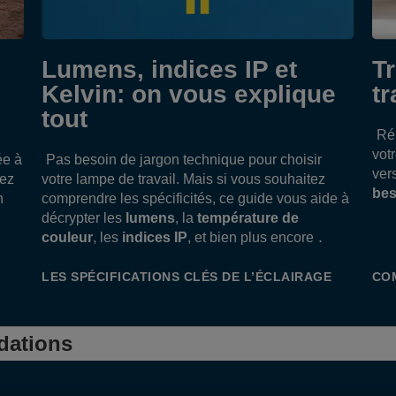
G
r
2
Lumens, indices IP et
T
d
i
Kelvin: on vous explique
tr
tout
Ré
vot
ée à
Pas besoin de jargon technique pour choisir
ver
tez
votre lampe de travail. Mais si vous souhaitez
bes
n
comprendre les spécificités, ce guide vous aide à
décrypter les
lumens
, la
température de
.
couleur
, les
indices IP
, et bien plus encore
LES SPÉCIFICATIONS CLÉS DE L’ÉCLAIRAGE
CO
dations