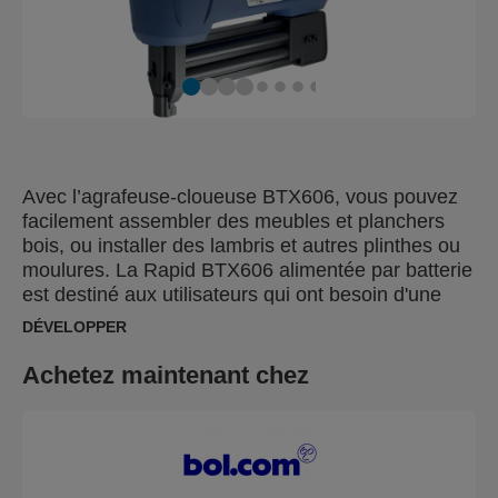
Avec l’agrafeuse-cloueuse BTX606, vous pouvez
facilement assembler des meubles et planchers
bois, ou installer des lambris et autres plinthes ou
moulures. La Rapid BTX606 alimentée par batterie
est destiné aux utilisateurs qui ont besoin d'une
agrafeuse-cloueuse puissante pour la pose
DÉVELOPPER
d’agrafes étroites, idéales pour les matériaux tels
que les panneaux de masonite, contreplaqué et les
Achetez maintenant chez
panneaux de particules ou agglomérés.
L’agrafeuse-cloueuse peut également être chargée
avec des clous de finition Rapid no. 8, 15–30 mm,
pour les travaux où les clous à tête plate sont plus
adaptés, comme les travaux de menuiserie