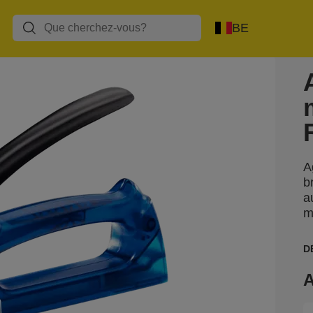
BE
A
b
a
m
D
A