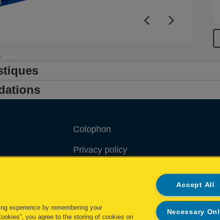
stiques
dations
Colophon
Privacy policy
Politique concernant les cookies
Accept All
Demande de données complètes
ing experience by remembering your
Necessary On
.
Cookies”, you agree to the storing of cookies on