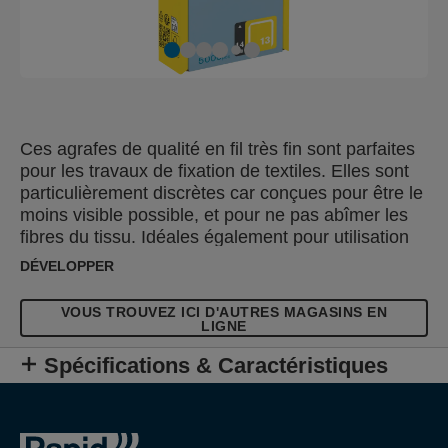
Ces agrafes de qualité en fil très fin sont parfaites
pour les travaux de fixation de textiles. Elles sont
particulièrement discrètes car conçues pour être le
moins visible possible, et pour ne pas abîmer les
fibres du tissu. Idéales également pour utilisation
sur papiers et étiquettes. Fabriquées avec du fil
DÉVELOPPER
d'acier galvanisé haute performance. Les pointes
des agrafes sont affûtées pour une bonne
VOUS TROUVEZ ICI D'AUTRES MAGASINS EN
pénétration dans les matériaux.
LIGNE
Spécifications & Caractéristiques