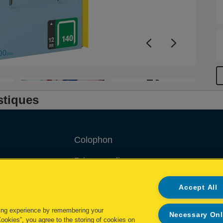
+3
stiques
Colophon
Privacy policy
Politique concernant les cookies
Accept All
Demande de données complètes
ing experience by remembering your
Necessary On
Cookies”, you agree to the storing of cookies on