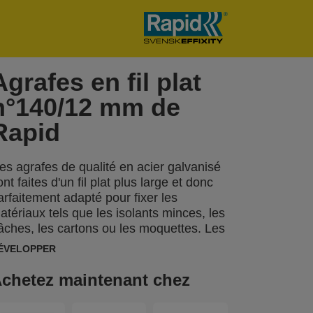
Agrafes en fil plat
n°140/12 mm de
Rapid
es agrafes de qualité en acier galvanisé
ont faites d'un fil plat plus large et donc
arfaitement adapté pour fixer les
atériaux tels que les isolants minces, les
âches, les cartons ou les moquettes. Les
ointes de ces agrafes sont affûtées pour
ÉVELOPPER
ne bonne pénétration dans les
atériaux. Egalement disponibles en acier
chetez maintenant chez
noxydable.