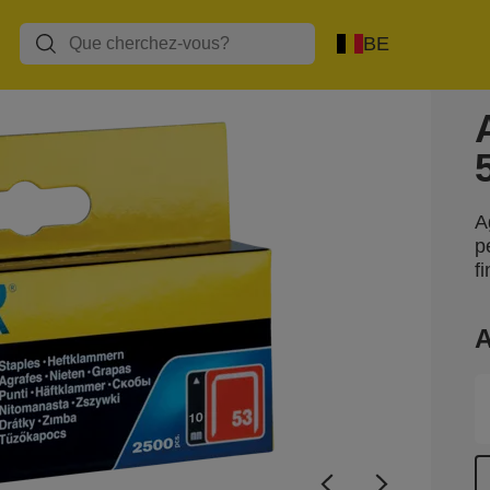
BE
A
p
f
A