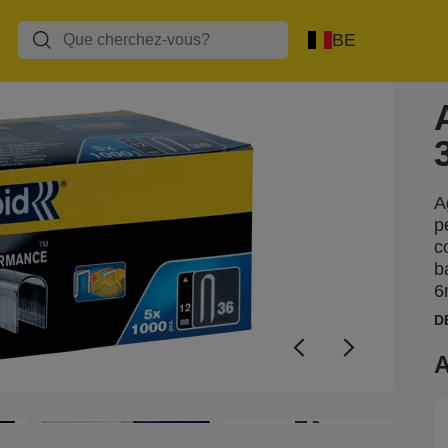
BE
A
p
c
b
6
D
A
+3