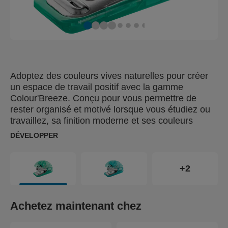
Adoptez des couleurs vives naturelles pour créer
un espace de travail positif avec la gamme
Colour'Breeze. Conçu pour vous permettre de
rester organisé et motivé lorsque vous étudiez ou
travaillez, sa finition moderne et ses couleurs
relaxantes vous feront rêver à vos prochaines
DÉVELOPPER
aventures. La mini agrafeuse Rapid Colour'Breeze
compacte et légère et conçue pour agrafer jusqu'à
10 feuilles (80grs). Compatible avec les agrafes
+2
standard 24/6 et 26/6, elle agrafe vos documents
avec précision et sans effort et l’ôte-agrafes intégré
intégré vous permet de retirer les agrafes.
Achetez maintenant chez
Compacte et portable, elle peut être facilement
rangée dans un tiroir ou transportée dans un