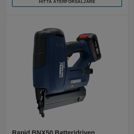
HITTA ÅTERFÖRSÄLJARE
Rapid BNX50 Batteridriven