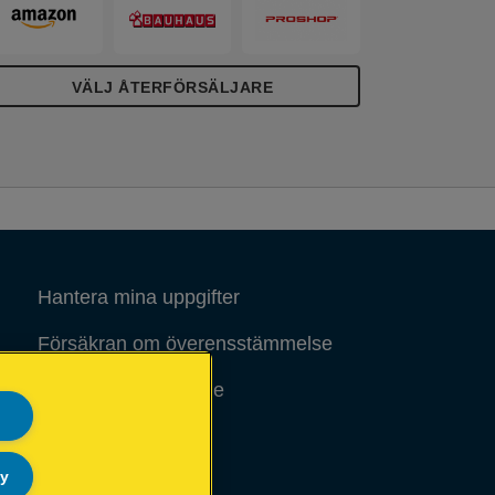
VÄLJ ÅTERFÖRSÄLJARE
Hantera mina uppgifter
Försäkran om överensstämmelse
Rättsligt meddelande
Sidöversikt
ly