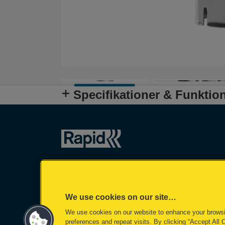
Specifikationer & Funktio
We use cookies on our site…
We use cookies on our website to enhance your brows
preferences and repeat visits. By clicking “Accept All 
©2026 ACCO Brands