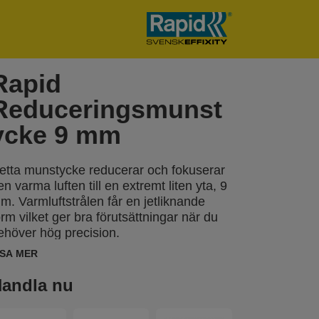
Rapid
Reduceringsmunst
ycke 9 mm
etta munstycke reducerar och fokuserar
en varma luften till en extremt liten yta, 9
m. Varmluftstrålen får en jetliknande
orm vilket ger bra förutsättningar när du
ehöver hög precision.
educeringsmunstycket lämpar sig för
ISA MER
vlöding samt PVC-svetsning.
andla nu