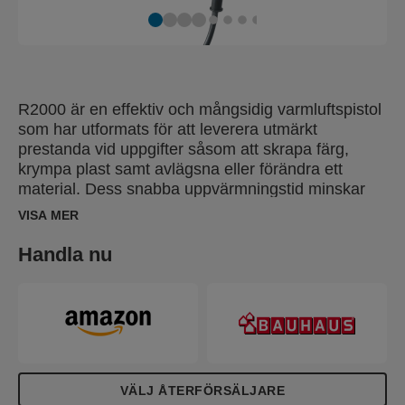
R2000 är en effektiv och mångsidig varmluftspistol
som har utformats för att leverera utmärkt
prestanda vid uppgifter såsom att skrapa färg,
krympa plast samt avlägsna eller förändra ett
material. Dess snabba uppvärmningstid minskar
väntetiden före användning samtidigt som
VISA MER
temperaturreglaget i tre steg gör den perfekt för
nästa alla typer av användningsområden. Den
Handla nu
ligger bra i handen tack vare dess mjuka grepp och
skyddshandtaget. Den är dessutom försedd med
en gummiförsedd bas som ökar stabiliteten och
säkerheten när den ställs i ett självstående läge på
en bänk. Ställ in något av de tre temperaturlägena
(60, 300, 600°C), justera luftflödesmängden och låt
R2000 leverera ett enastående resultat varje gång.
VÄLJ ÅTERFÖRSÄLJARE