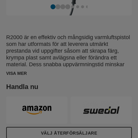
R2000 är en effektiv och mångsidig varmluftspistol
som har utformats för att leverera utmärkt
prestanda vid uppgifter såsom att skrapa färg,
krympa plast samt avlägsna eller förändra ett
material. Dess snabba uppvärmningstid minskar
väntetiden före användning samtidigt som
VISA MER
temperaturreglaget i tre steg gör den perfekt för
nästa alla typer av användningsområden. Den
Handla nu
ligger bra i handen tack vare dess mjuka grepp och
skyddshandtaget. Den är dessutom försedd med
en gummiförsedd bas som ökar stabiliteten och
säkerheten när den ställs i ett självstående läge på
en bänk. Ställ in något av de tre temperaturlägena
(60, 300, 600°C), justera luftflödesmängden och låt
R2000 leverera ett enastående resultat varje gång.
VÄLJ ÅTERFÖRSÄLJARE