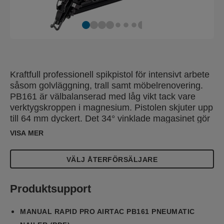
Kraftfull professionell spikpistol för intensivt arbete
såsom golvläggning, trall samt möbelrenovering.
PB161 är välbalanserad med låg vikt tack vare
verktygskroppen i magnesium. Pistolen skjuter upp
till 64 mm dyckert. Det 34° vinklade magasinet gör
pistolen effektiv även i trånga utrymmen. PB161
VISA MER
har ställbart spikdjup, snabbladdat magasin samt
frontöppning för att rengöra pistolen vid behov. Det
VÄLJ ÅTERFÖRSÄLJARE
välbalanserade och gummerade greppet ger
maximal komfort och precision vid arbete under
långa repetitioner. Luftutblås går att reglera 360°
Produktsupport
för att hålla bort smuts från arbetsytan. Väskan
innehåller 4 olika kopplingar samt ett startset med
MANUAL RAPID PRO AIRTAC PB161 PNEUMATIC
300 dyckert.